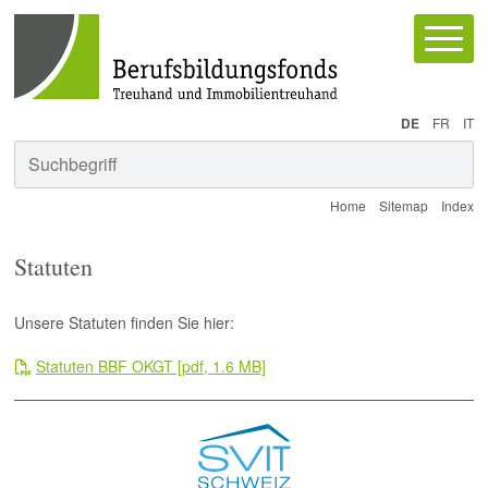
Schnellnavigation
Navigieren im Berufsbildungsfonds
Hauptnav
Sprachwahl
Bitte wählen Sie die gewünschte Sprache.
DE
FR
IT
Suchfunktionen
Suc
Suchbegriff
Home
Sitemap
Index
Statuten
Unsere Statuten finden Sie hier:
Statuten BBF OKGT [pdf, 1.6 MB]
Sidebar