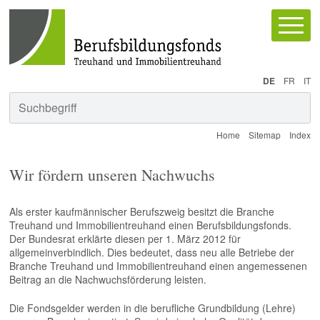
Schnellnavigation
Navigieren im Berufsbildungsfonds
Hauptnav
Sprachwahl
Bitte wählen Sie die gewünschte Sprache.
DE
FR
IT
Suchfunktionen
Suc
Suchbegriff
Home
Sitemap
Index
Berufsbildungsfonds – Treuhand und Immobilie
Wir fördern unseren Nachwuchs
Als erster kaufmännischer Berufszweig besitzt die Branche
Treuhand und Immobilientreuhand einen Berufsbildungsfonds.
Der Bundesrat erklärte diesen per 1. März 2012 für
allgemeinverbindlich. Dies bedeutet, dass neu alle Betriebe der
Branche Treuhand und Immobilientreuhand einen angemessenen
Beitrag an die Nachwuchsförderung leisten.
Die Fondsgelder werden in die berufliche Grundbildung (Lehre)